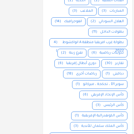
الفئات السنية
(2)
الكدية
(2)
المباريات
(3)
الملاعب
(3)
الهلال السوداني
(2)
انفوجرافيك
(14)
بطولات الداخل
(11)
بطولة غرب افريقيا منطقة A انواكشوط
(4
)
2022
تدوينات رياضية
(6)
تفرغ زينة
(2)
تقارير
(30)
دوري أبطال إفريقيا
(6)
دياكيتى
(1)
رياضات أخرى
(18)
سوبر D1 ، تجكجة ، ميركاتو
(1)
كأس الإتحاد الإفريقي
(6)
كأس الرئيس
(3)
كأس الكونفدرالية الإفريقية
(1)
كأس الملك سلمان للأندية
(3)