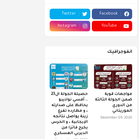
Twitter
Facebook
Instagram
YouTube
انفوجرافيك
مواجهات قوية
حصيلة الجولة ال23
ضمن الجولة الثالثة
.. أفسي نواذيبو
من الدوري
يحافظ على صدارته
الموريتاني
، و مطارده تفرغ
زينة يواصل نتائجه
December 09, 2020
الإيجابية ، و الحرس
يخرج فائزا من
الديربي العسكري