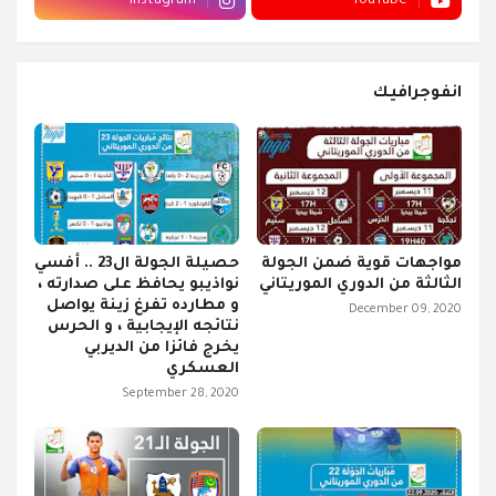
Instagram
YouTube
انفوجرافيك
مواجهات قوية ضمن الجولة
حصيلة الجولة ال23 .. أفسي
الثالثة من الدوري الموريتاني
نواذيبو يحافظ على صدارته ،
و مطارده تفرغ زينة يواصل
December 09, 2020
نتائجه الإيجابية ، و الحرس
يخرج فائزا من الديربي
العسكري
September 28, 2020