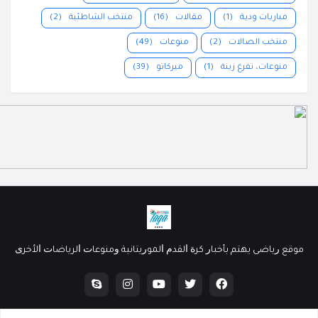
مباريات ودية
(1)
مقالات
(16)
منتخب الشاطئية
(2)
منتخب الصالات
(2)
منوعات
(49)
منوعات، تفرغ زينة
(1)
ميركاتو
(39)
ﻣﻮﻗﻊ ﺭﻳﺎﺿﻰ ﻳﻬﺘﻢ ﺑﺄﺧﺒﺎﺭ ﻛﺮﺓ ﺍﻟﻘﺪﻡ ﺍﻟﻤﻮﺭﻳﺘﺎﻧﻴﺔ ﻭﻣﻨﻮﻋﺎﺕ ﺍﻟﺮﻳﺎﺿﺎﺕ ﺍﻷﺧﺮﻯ