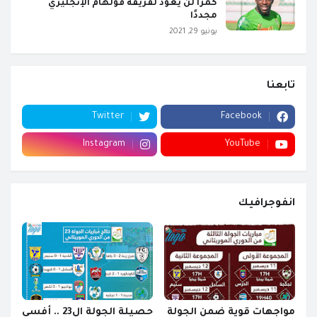
كمرا لن يعود لفريقه فولهام الإنجليزي
مجددًا
يونيو 29, 2021
تابعنا
Twitter
Facebook
Instagram
YouTube
انفوجرافيك
مواجهات قوية ضمن الجولة
حصيلة الجولة ال23 .. أفسي