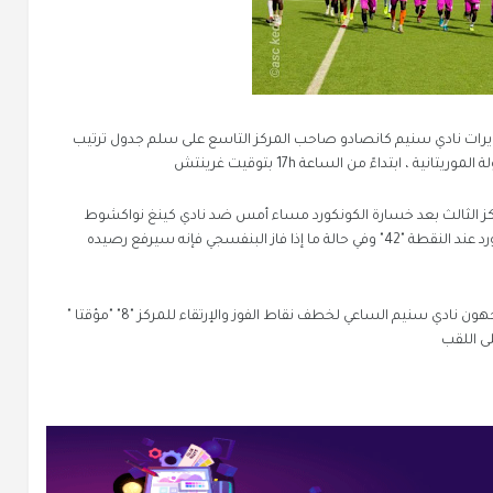
زويرات نادي سنيم كانصادو صاحب المركز التاسع على سلم جدول ترتيب
كز الثالث بعد خسارة الكونكورد مساء أمس ضد نادي كينغ نواكشوط
بهدفين لهدف في نفس الجولة ، وتجمد رصيد الكونكورد عند النقطة "42" وفي حالة ما إذا فاز البنفسجي فإنه سيرفع رصيده
ولن تكون مهمة أبناء زويرات سهلة خاصة وأنهم يواجهون نادي سنيم الساعي لخطف نقاط الفوز والإرتقاء للمركز "8" "مؤقتا "
ى اللقب