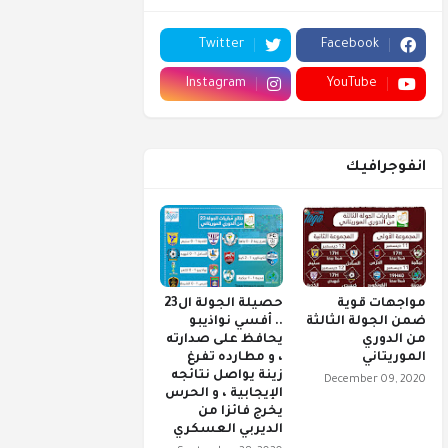
Twitter
Facebook
Instagram
YouTube
انفوجرافيك
مواجهات قوية
حصيلة الجولة ال23
ضمن الجولة الثالثة
.. أفسي نواذيبو
من الدوري
يحافظ على صدارته
الموريتاني
، و مطارده تفرغ
زينة يواصل نتائجه
December 09, 2020
الإيجابية ، و الحرس
يخرج فائزا من
الديربي العسكري