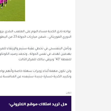
يواجه نادي الكدية مساء اليوم على الملعب البلدي ب
الدوري الموريتاني ، ضمن مباريات الجولة 23 من البطولة الموريتانية ، ابتداءً من الساعة 17h بتوقيت غرينتش
ويأمل البنفسجي في تخطي عقبة سنيم والإرتقاء للمر
للنقطة "43" ويرتقي بذالك للمركز الثالث
وتكبيد الكدية خسارة جديدة ستبعده عن المنافسة عل
إعلان