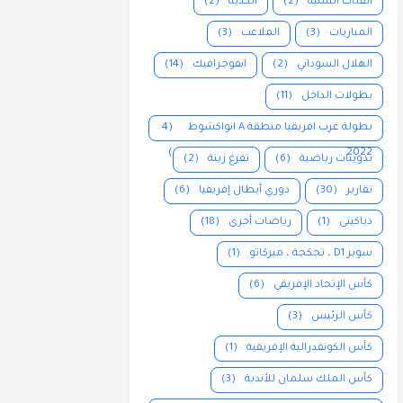
الفئات السنية
(2)
الكدية
(2)
المباريات
(3)
الملاعب
(3)
الهلال السوداني
(2)
انفوجرافيك
(14)
بطولات الداخل
(11)
بطولة غرب افريقيا منطقة A انواكشوط
(4
)
2022
تدوينات رياضية
(6)
تفرغ زينة
(2)
تقارير
(30)
دوري أبطال إفريقيا
(6)
دياكيتى
(1)
رياضات أخرى
(18)
سوبر D1 ، تجكجة ، ميركاتو
(1)
كأس الإتحاد الإفريقي
(6)
كأس الرئيس
(3)
كأس الكونفدرالية الإفريقية
(1)
كأس الملك سلمان للأندية
(3)