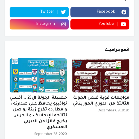
Twitter
Facebook
Instagram
YouTube
انفوجرافيك
مواجهات قوية ضمن الجولة
حصيلة الجولة ال23 .. أفسي
الثالثة من الدوري الموريتاني
نواذيبو يحافظ على صدارته ،
و مطارده تفرغ زينة يواصل
December 09, 2020
نتائجه الإيجابية ، و الحرس
يخرج فائزا من الديربي
العسكري
September 28, 2020