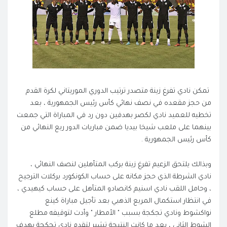
تمكن نادي تفرغ زينة متصدر ترتيب الدوري الموريتاني لكرة القدم
من حجز مقعده في نصف نهائي كأس رئيس الجمهورية ، بعد
تخطيه للعميد نادي لكصر بهدفين دون رد في المباراة التي جمعت
بينهما على ملعب شيخا بيديا ضمن مباريات الدور ربع النهائي من
كأس رئيس الجمهورية .
وبذالك يلتحق الزعيم تفرغ زينة بركب المتأهلين لنصف النهائي ،
نادي الشرطة الذي حجز مكانه على حساب الكونكورد بركلات الترجيح
، وحامل اللقب نادي اسنيم كانصادو المتأهل على حساب كيهيدي ،
في انتظار استكمال المربع الذهبي بعد تأجيل مباراة كينع
نواكشوط ونادي تجكجة بسبب " الأمطار " وأدت لتوقيفه مطلع
الشوط الثاني ، بعد ما كانت النتيجة تشير لتقدم نادي تجكجة بهدف