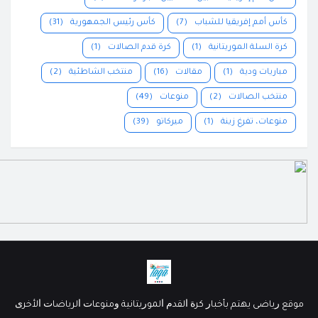
كأس أمم إفريقيا للشباب
(7)
كأس رئيس الجمهورية
(31)
كرة السلة الموريتانية
(1)
كرة قدم الصالات
(1)
مباريات ودية
(1)
مقالات
(16)
منتخب الشاطئية
(2)
منتخب الصالات
(2)
منوعات
(49)
منوعات، تفرغ زينة
(1)
ميركاتو
(39)
ﻣﻮﻗﻊ ﺭﻳﺎﺿﻰ ﻳﻬﺘﻢ ﺑﺄﺧﺒﺎﺭ ﻛﺮﺓ ﺍﻟﻘﺪﻡ ﺍﻟﻤﻮﺭﻳﺘﺎﻧﻴﺔ ﻭﻣﻨﻮﻋﺎﺕ ﺍﻟﺮﻳﺎﺿﺎﺕ ﺍﻷﺧﺮﻯ